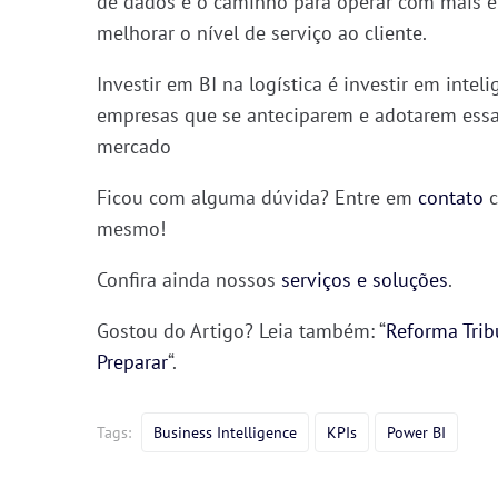
de dados é o caminho para
operar com mais ef
melhorar o nível de serviço ao cliente
.
Investir em BI na logística é investir em intel
empresas que se anteciparem e adotarem essa c
mercado
Ficou com alguma dúvida? Entre em
contato
c
mesmo!
Confira ainda nossos
serviços e soluções
.
Gostou do Artigo? Leia também: “
Reforma Trib
Preparar
“.
Tags:
Business Intelligence
KPIs
Power BI