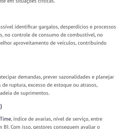
te em situações críticas.
sível identificar
gargalos, desperdícios e processos
s
, no controle de consumo de combustível, no
elhor aproveitamento de veículos, contribuindo
ntecipar demandas, prever sazonalidades e planejar
os de ruptura, excesso de estoque ou atrasos,
cadeia de suprimentos
.
s
)
 Time
,
índice de avarias
,
nível de serviço
, entre
m BI. Com isso, gestores conseguem
avaliar o