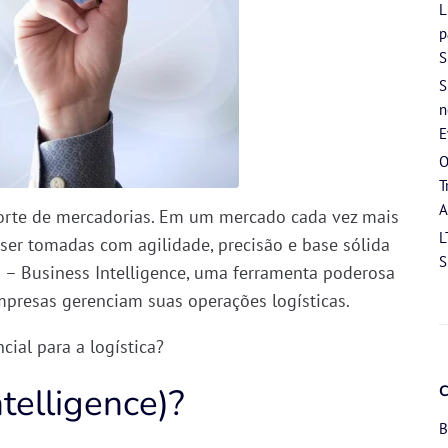
L
p
S
S
n
E
O
T
A
porte de mercadorias. Em um mercado cada vez mais
L
m ser tomadas com
agilidade, precisão e base sólida
S
I – Business Intelligence
, uma ferramenta poderosa
resas gerenciam suas operações logísticas.
cial para a logística?
telligence)?
B