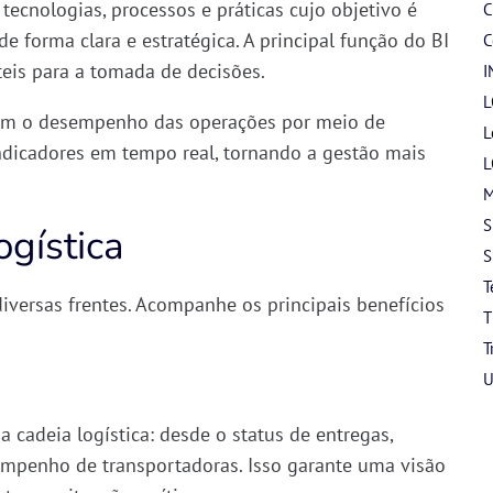
tecnologias, processos e práticas cujo objetivo é
C
 de forma clara e estratégica. A principal função do BI
C
eis para a tomada de decisões
.
I
L
izem o desempenho das operações por meio de
L
 indicadores em tempo real
, tornando a gestão mais
L
M
S
ogística
S
T
diversas frentes. Acompanhe os principais benefícios
T
T
U
a cadeia logística: desde o status de entregas,
sempenho de transportadoras. Isso garante uma
visão