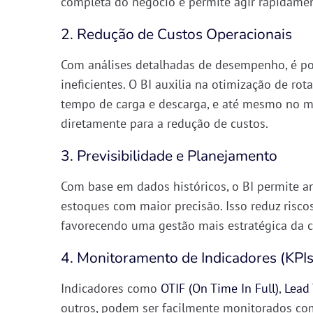
completa do negócio
e permite agir rapidamen
2. Redução de Custos Operacionais
Com análises detalhadas de desempenho, é pos
ineficientes
. O BI auxilia na
otimização de rota
tempo de carga e descarga, e até mesmo no m
diretamente para a redução de custos.
3. Previsibilidade e Planejamento
Com base em dados históricos, o BI permite
a
estoques com maior precisão
. Isso reduz risc
favorecendo uma
gestão mais estratégica da 
4. Monitoramento de Indicadores (
KPI
Indicadores como
OTIF (On Time In Full)
,
Lead
outros, podem ser facilmente monitorados co