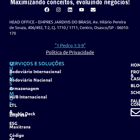
Maximizando conceitos, evoluindo negócios!
HEAD OFFICE – EMPRES JARDINS DO BRASIL Av. Hilário Pereira
de Souza, 406/492, T-2, Cj. 1710 / 1711, Centro, Osasco/SP - 06010-
170
"1 Pedro 1:3-9"
Política de Privacidade
Q
SERVIÇOS E SOLUÇÕES
HO
U
Rodoviário Internacional
FRO
E
&
M
CAS
Rodoviário Nacional
S
BLO
O
Armazenagem
SCH
M
HUB Internacional
O
FAL
S
CON
LTL
A
Double Deck
Empresa
ESG
Maxitrans
Código
de