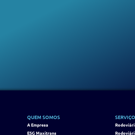
QUEM SOMOS
SERVIÇO
A Empresa
Rodoviári
ESG Maxitrans
Rodoviári