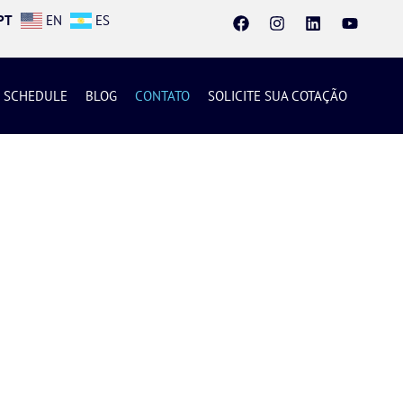
PT
EN
ES
SCHEDULE
BLOG
CONTATO
SOLICITE SUA COTAÇÃO
spaço especialmente para você fazer
.