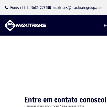
Fone: +55 11 3685-2786
maxitrans@maxitransgroup.com
H
Nós estamos muito interessados no
Entre em contato conosco!
Campos marcados com
*
são requeridos