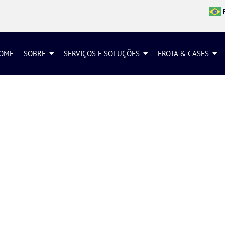
OME
SOBRE
SERVIÇOS E SOLUÇÕES
FROTA & CASES
FALE CONOSCO
 que você tem a dizer.
Por isso, criamos este e
orçamentos, dar sugestões e esclarecer dúvidas