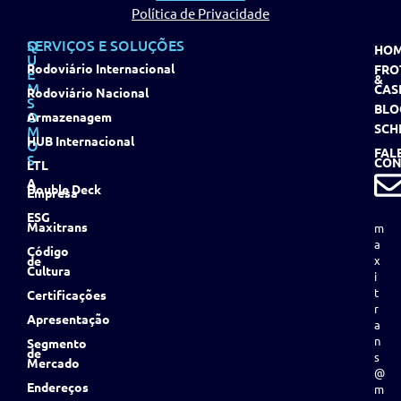
Política de Privacidade
Q
SERVIÇOS E SOLUÇÕES
HO
U
Rodoviário Internacional
FRO
E
&
M
CAS
Rodoviário Nacional
S
BLO
O
Armazenagem
SCH
M
HUB Internacional
O
FAL
S
CON
LTL
A
Double Deck
Empresa
ESG
Maxitrans
m
a
Código
de
x
Cultura
i
t
Certificações
r
Apresentação
a
n
Segmento
de
s
Mercado
@
Endereços
m