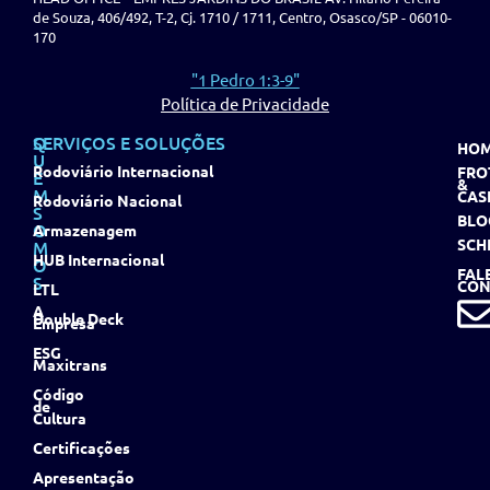
de Souza, 406/492, T-2, Cj. 1710 / 1711, Centro, Osasco/SP - 06010-
170
"1 Pedro 1:3-9"
Política de Privacidade
Q
SERVIÇOS E SOLUÇÕES
HO
U
Rodoviário Internacional
FRO
E
&
M
CAS
Rodoviário Nacional
S
BLO
O
Armazenagem
SCH
M
HUB Internacional
O
FAL
S
CON
LTL
A
Double Deck
Empresa
ESG
Maxitrans
Código
de
Cultura
Certificações
Apresentação