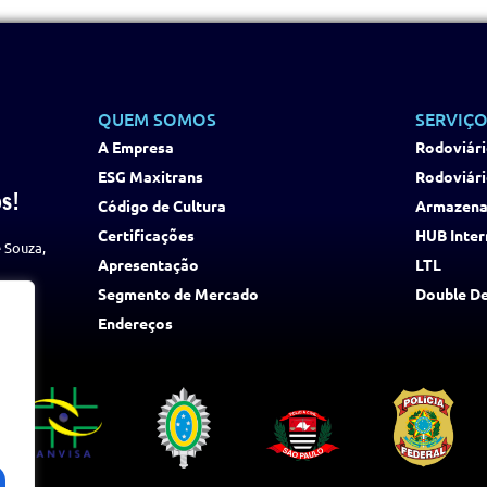
QUEM SOMOS
SERVIÇO
A Empresa
Rodoviári
ESG Maxitrans
Rodoviári
s!
Código de Cultura
Armazen
Certificações
HUB Inter
 Souza,
Apresentação
LTL
Segmento de Mercado
Double D
Endereços