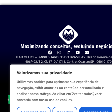
Maximizando conceitos, evoluindo negócio
HEAD OFFICE – EMPRES JARDINS DO BRASIL Av. Hilário Pereira de
406/492, T-2, Cj. 1710 / 1711, Centro, Osasco/SP - 06010-170
"1 Pedro 1:3-9"
Valorizamos sua privacidade
Política de Privacidade
Utilizamos cookies para aprimorar sua experiência de
navegação, exibir anúncios ou conteúdo personalizado e
analisar nosso tráfego. Ao clicar em “Aceitar todos”, você
concorda com nosso uso de cookies.