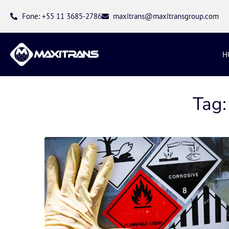
Fone: +55 11 3685-2786
maxitrans@maxitransgroup.com
H
Tag