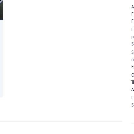
A
F
F
L
p
S
S
n
E
O
T
A
L
S