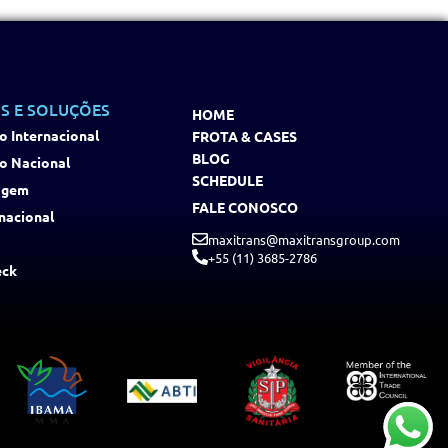
S E SOLUÇÕES
HOME
o Internacional
FROTA & CASES
BLOG
o Nacional
SCHEDULE
agem
FALE CONOSCO
nacional
maxitrans@maxitransgroup.com
+55 (11) 3685-2786
eck