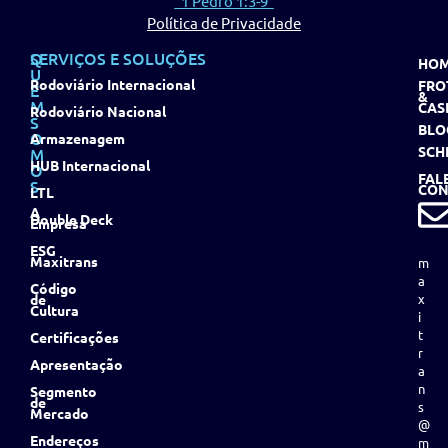
"1 Pedro 1:3-9"
Política de Privacidade
Q
SERVIÇOS E SOLUÇÕES
HO
U
Rodoviário Internacional
FRO
E
&
M
CAS
Rodoviário Nacional
S
BLO
O
Armazenagem
SCH
M
HUB Internacional
O
FAL
S
CON
LTL
A
Double Deck
Empresa
ESG
Maxitrans
m
a
Código
de
x
Cultura
i
t
Certificações
r
Apresentação
a
n
Segmento
de
s
Mercado
@
Endereços
m