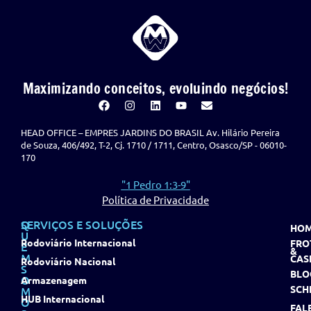
Maximizando conceitos, evoluindo negócios!
HEAD OFFICE – EMPRES JARDINS DO BRASIL Av. Hilário Pereira
de Souza, 406/492, T-2, Cj. 1710 / 1711, Centro, Osasco/SP - 06010-
170
"1 Pedro 1:3-9"
Política de Privacidade
Q
SERVIÇOS E SOLUÇÕES
HO
U
Rodoviário Internacional
FRO
E
&
M
CAS
Rodoviário Nacional
S
BLO
O
Armazenagem
SCH
M
HUB Internacional
O
FAL