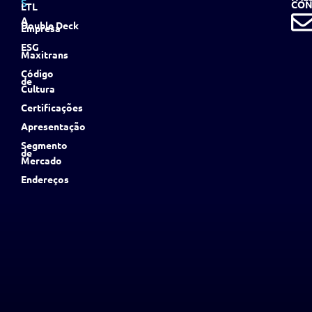
S
CON
LTL
A
Double Deck
Empresa
ESG
Maxitrans
Código
de
Cultura
Certificações
Apresentação
Segmento
de
Mercado
Endereços