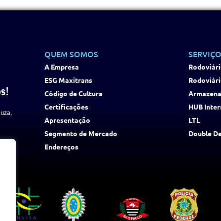
QUEM SOMOS
SERVIÇO
A Empresa
Rodoviári
ESG Maxitrans
Rodoviári
s!
Código de Cultura
Armazen
Certificações
HUB Inter
uza,
Apresentação
LTL
Segmento de Mercado
Double D
Endereços