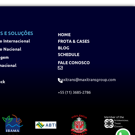
S E SOLUÇÕES
HOME
o Internacional
FROTA & CASES
BLOG
o Nacional
SCHEDULE
agem
FALE CONOSCO
nacional
maxitrans@maxitransgroup.com
eck
+55 (11) 3685-2786