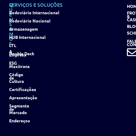
Q
SERVIÇOS E SOLUÇÕES
HO
U
Rodoviário Internacional
FRO
E
&
M
CAS
Rodoviário Nacional
S
BLO
O
Armazenagem
SCH
M
HUB Internacional
O
FAL
S
CON
LTL
A
Double Deck
Empresa
ESG
Maxitrans
Código
de
Cultura
Certificações
Apresentação
Segmento
de
Mercado
Endereços