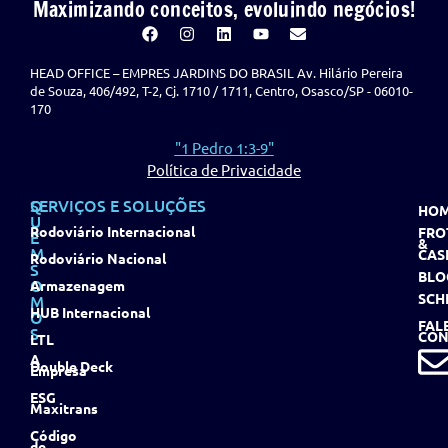
Maximizando conceitos, evoluindo negócios!
HEAD OFFICE – EMPRES JARDINS DO BRASIL Av. Hilário Pereira
de Souza, 406/492, T-2, Cj. 1710 / 1711, Centro, Osasco/SP - 06010-
170
"1 Pedro 1:3-9"
Política de Privacidade
Q
SERVIÇOS E SOLUÇÕES
HO
U
Rodoviário Internacional
FRO
E
&
M
CAS
Rodoviário Nacional
S
BLO
O
Armazenagem
SCH
M
HUB Internacional
O
FAL
S
CON
LTL
A
Double Deck
Empresa
ESG
Maxitrans
Código
de