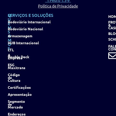
"1 Pedro 1:3-9"
Política de Privacidade
Q
SERVIÇOS E SOLUÇÕES
HO
U
Rodoviário Internacional
FRO
E
&
M
CAS
Rodoviário Nacional
S
BLO
O
Armazenagem
SCH
M
HUB Internacional
O
FAL
S
CON
LTL
A
Double Deck
Empresa
ESG
Maxitrans
Código
de
Cultura
Certificações
Apresentação
Segmento
de
Mercado
Endereços