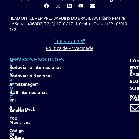
HEAD OFFICE – EMPRES JARDINS DO BRASIL Av. Hilário Pereira
de Souza, 406/492, T-2, Cj. 1710 / 1711, Centro, Osasco/SP - 06010-
170
"1 Pedro 1:3-9"
Política de Privacidade
Q
SERVIÇOS E SOLUÇÕES
HO
U
Rodoviário Internacional
FRO
E
&
M
CAS
Rodoviário Nacional
S
BLO
O
Armazenagem
SCH
M
HUB Internacional
O
FAL
S
CON
LTL
A
Double Deck
Empresa
ESG
Maxitrans
Código
de
Cultura