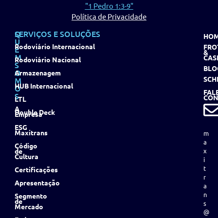
"1 Pedro 1:3-9"
Política de Privacidade
Q
SERVIÇOS E SOLUÇÕES
HO
U
Rodoviário Internacional
FRO
E
&
M
CAS
Rodoviário Nacional
S
BLO
O
Armazenagem
SCH
M
HUB Internacional
O
FAL
S
CON
LTL
A
Double Deck
Empresa
ESG
Maxitrans
m
a
Código
de
x
Cultura
i
t
Certificações
r
Apresentação
a
n
Segmento
de
s
Mercado
@