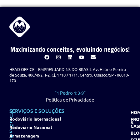
Maximizando conceitos, evoluindo negócios!
HEAD OFFICE – EMPRES JARDINS DO BRASIL Av. Hilário Pereira
de Souza, 406/492, T-2, Cj. 1710 / 1711, Centro, Osasco/SP - 06010-
170
"1 Pedro 1:3-9"
Política de Privacidade
Q
SERVIÇOS E SOLUÇÕES
HO
U
Rodoviário Internacional
FRO
E
&
M
CAS
Rodoviário Nacional
S
BLO
O
Armazenagem
SCH