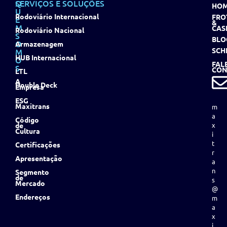
Q
SERVIÇOS E SOLUÇÕES
HO
U
Rodoviário Internacional
FRO
E
&
M
CAS
Rodoviário Nacional
S
BLO
O
Armazenagem
SCH
M
HUB Internacional
O
FAL
S
CON
LTL
A
Double Deck
Empresa
ESG
Maxitrans
m
a
Código
de
x
Cultura
i
t
Certificações
r
Apresentação
a
n
Segmento
de
s
Mercado
@
Endereços
m
a
x
i